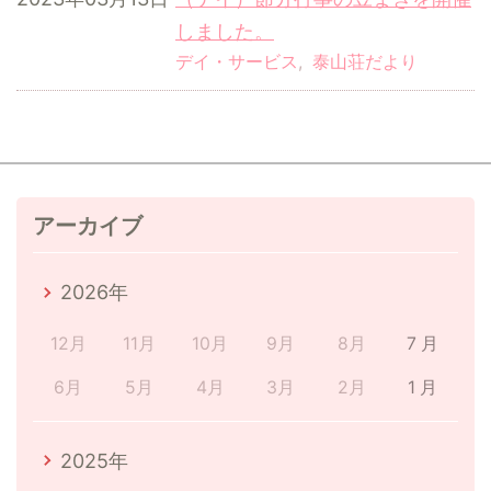
しました。
デイ・サービス
泰山荘だより
アーカイブ
2026年
12月
11月
10月
9月
8月
7 月
6月
5月
4月
3月
2月
1 月
2025年