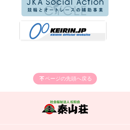
ページの先頭へ戻る