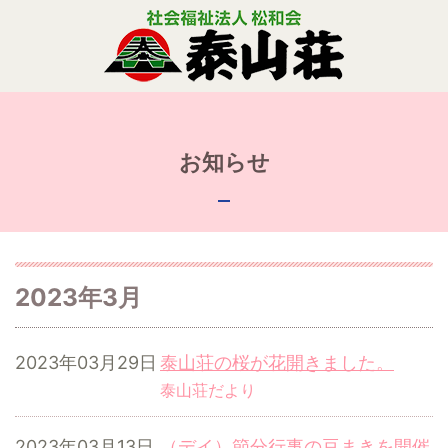
お知らせ
2023年3月
2023年03月29日
泰山荘の桜が花開きました。
泰山荘だより
2023年03月13日
（デイ）節分行事の豆まきを開催