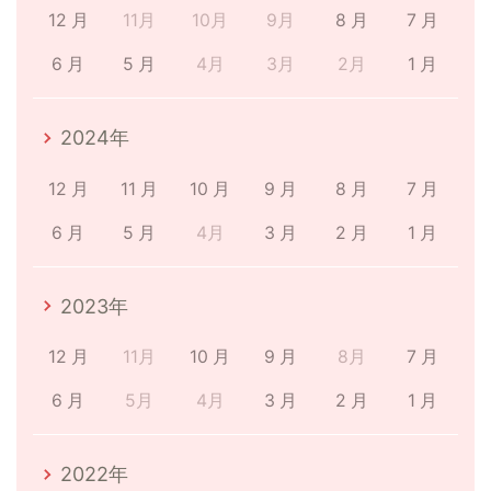
12 月
11月
10月
9月
8 月
7 月
6 月
5 月
4月
3月
2月
1 月
2024年
12 月
11 月
10 月
9 月
8 月
7 月
6 月
5 月
4月
3 月
2 月
1 月
2023年
12 月
11月
10 月
9 月
8月
7 月
6 月
5月
4月
3 月
2 月
1 月
2022年