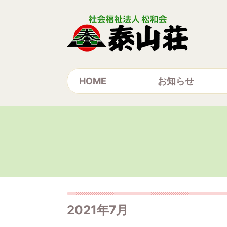
HOME
お知らせ
2021年7月