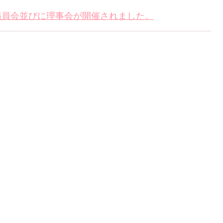
評議員会並びに理事会が開催されました。