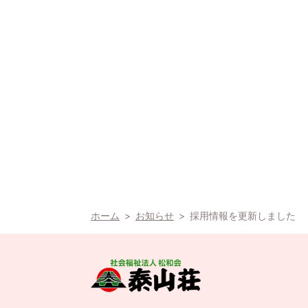
ホーム
お知らせ
採用情報を更新しました