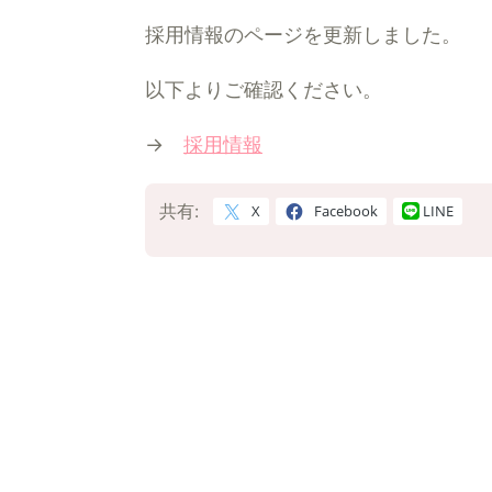
採用情報のページを更新しました。
以下よりご確認ください。
→
採用情報
共有:
X
Facebook
LINE