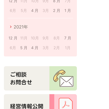
12 月
11月
10月
9月
8 月
7月
6月
5月
4 月
3月
2 月
1 月
2021年
12 月
11月
10月
9月
8月
7 月
6月
5 月
4 月
3月
2月
1月